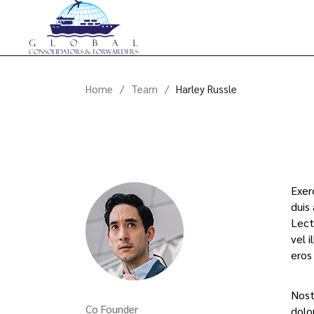
Home
Team
Harley Russle
Exer
duis
Lect
vel i
eros
Nost
Co Founder
dolor