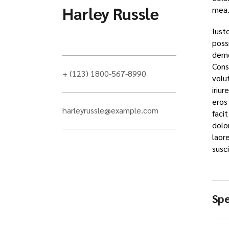
Harley Russle
mea
Iusto
poss
demon
Cons
+ (123) 1800-567-8990
volu
iriur
eros 
harleyrussle@example.com
faci
dolo
laor
susci
Spe