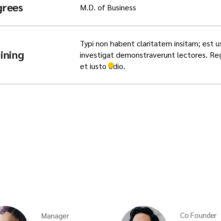
grees
M.D. of Business
Typi non habent claritatem insitam; est us
ining
investigat demonstraverunt lectores. Rege
et iusto odio.
Co Founder
Manager