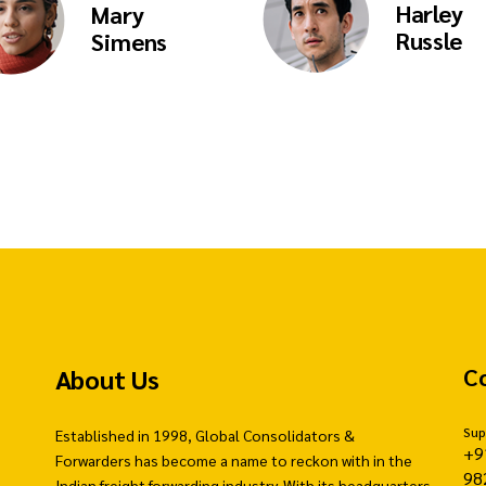
Harley
Mary
Russle
Simens
About Us
C
Sup
Established in 1998, Global Consolidators &
+9
Forwarders has become a name to reckon with in the
98
Indian freight forwarding industry. With its headquarters