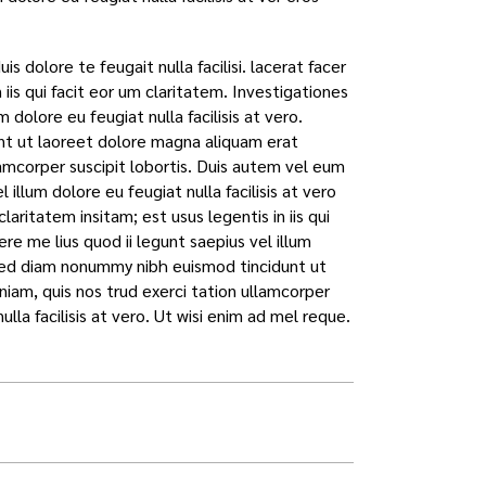
s dolore te feugait nulla facilisi. lacerat facer
iis qui facit eor um claritatem. Investigationes
dolore eu feugiat nulla facilisis at vero.
nt ut laoreet dolore magna aliquam erat
lamcorper suscipit lobortis. Duis autem vel eum
 illum dolore eu feugiat nulla facilisis at vero
aritatem insitam; est usus legentis in iis qui
e me lius quod ii legunt saepius vel illum
t, sed diam nonummy nibh euismod tincidunt ut
iam, quis nos trud exerci tation ullamcorper
nulla facilisis at vero. Ut wisi enim ad mel reque.