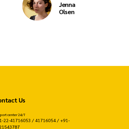
Jenna
Olsen
ontact Us
port center 24/7
1-22-41716053 / 41716054 / +91-
21543787