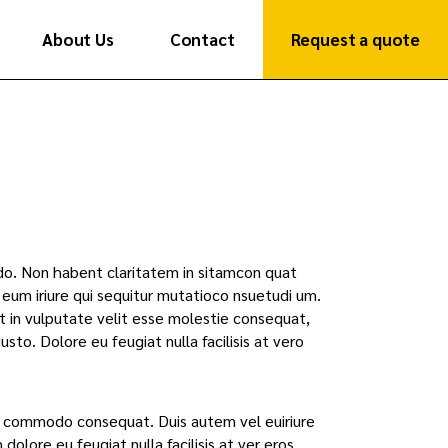
About Us
Contact
Request a quote
Get in Touch
India Presence
Get in Touch
India Presence
modo. Non habent claritatem in sitamcon quat
l eum iriure qui sequitur mutatioco nsuetudi um.
t in vulputate velit esse molestie consequat,
usto. Dolore eu feugiat nulla facilisis at vero
 ea commodo consequat. Duis autem vel euiriure
dolore eu feugiat nulla facilisis at ver eros