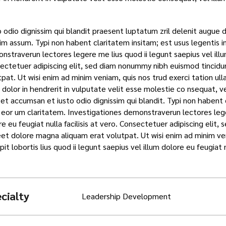
.
 odio dignissim qui blandit praesent luptatum zril delenit augue dui
im assum. Typi non habent claritatem insitam; est usus legentis in 
straverun lectores legere me lius quod ii legunt saepius vel illum 
ectetuer adipiscing elit, sed diam nonummy nibh euismod tincidu
tpat. Ut wisi enim ad minim veniam, quis nos trud exerci tation ul
e dolor in hendrerit in vulputate velit esse molestie co nsequat, vel
et accumsan et iusto odio dignissim qui blandit. Typi non habent cl
t eor um claritatem. Investigationes demonstraverun lectores leger
re eu feugiat nulla facilisis at vero. Consectetuer adipiscing eli
eet dolore magna aliquam erat volutpat. Ut wisi enim ad minim ven
pit lobortis lius quod ii legunt saepius vel illum dolore eu feugiat 
cialty
Leadership Development