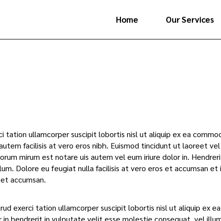
Home
Our Services
ci tation ullamcorper suscipit lobortis nisl ut aliquip ex ea com
 autem facilisis at vero eros nibh. Euismod tincidunt ut laoreet ve
orum mirum est notare uis autem vel eum iriure dolor in. Hendreri
llum. Dolore eu feugiat nulla facilisis at vero eros et accumsan et i
 et accumsan.
rud exerci tation ullamcorper suscipit lobortis nisl ut aliquip ex
 in hendrerit in vulputate velit esse molestie consequat, vel illum 