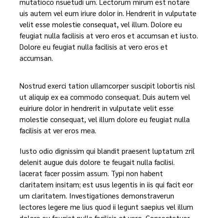
mutatioco nsuetudi um. Lectorum mirum est notare
uis autem vel eum iriure dolor in. Hendrerit in vulputate
velit esse molestie consequat, vel illum. Dolore eu
feugiat nulla facilisis at vero eros et accumsan et iusto.
Dolore eu feugiat nulla facilisis at vero eros et
accumsan.
Nostrud exerci tation ullamcorper suscipit lobortis nisl
ut aliquip ex ea commodo consequat. Duis autem vel
euiriure dolor in hendrerit in vulputate velit esse
molestie consequat, vel illum dolore eu feugiat nulla
facilisis at ver eros mea.
Iusto odio dignissim qui blandit praesent luptatum zril
delenit augue duis dolore te feugait nulla facilisi.
lacerat facer possim assum. Typi non habent
claritatem insitam; est usus legentis in iis qui facit eor
um claritatem. Investigationes demonstraverun
lectores legere me lius quod ii legunt saepius vel illum
dolore eu feugiat nulla facilisis at vero. Consectetuer