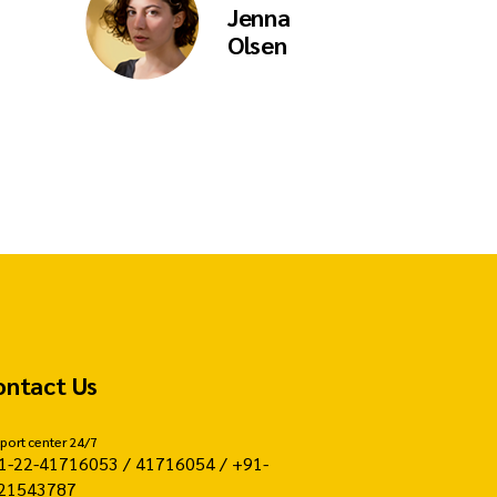
Jenna
Olsen
ontact Us
port center 24/7
1-22-41716053 / 41716054 / +91-
21543787