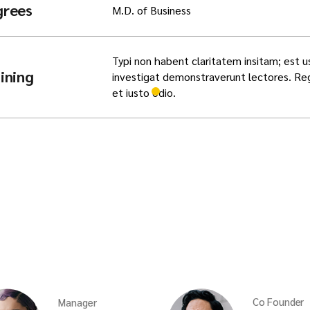
grees
M.D. of Business
Typi non habent claritatem insitam; est us
ining
investigat demonstraverunt lectores. Rege
et iusto odio.
Co Founder
Manager