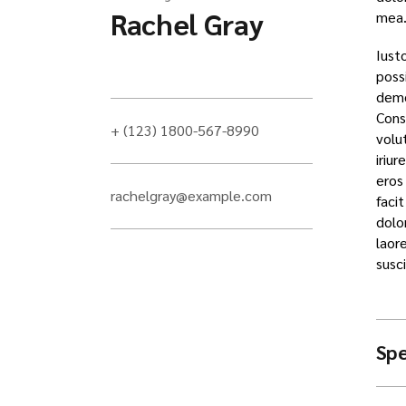
Rachel Gray
mea
Iusto
poss
demon
Cons
+ (123) 1800-567-8990
volu
iriur
eros 
rachelgray@example.com
faci
dolo
laor
susci
Spe