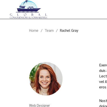
Home
Team
Rachel Gray
Exer
duis
Lect
vel i
eros
Nost
Web Designer
dolor