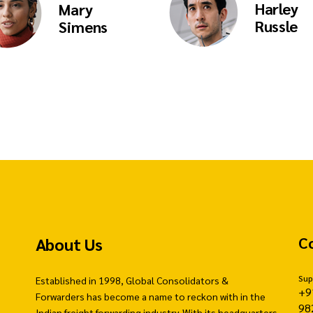
Harley
Mary
Russle
Simens
About Us
C
Sup
Established in 1998, Global Consolidators &
+9
Forwarders has become a name to reckon with in the
98
Indian freight forwarding industry. With its headquarters