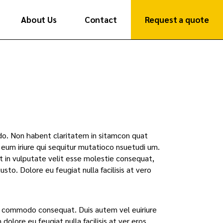
About Us
Contact
Request a quote
Get in Touch
India Presence
Get in Touch
India Presence
modo. Non habent claritatem in sitamcon quat
l eum iriure qui sequitur mutatioco nsuetudi um.
t in vulputate velit esse molestie consequat,
usto. Dolore eu feugiat nulla facilisis at vero
 ea commodo consequat. Duis autem vel euiriure
dolore eu feugiat nulla facilisis at ver eros