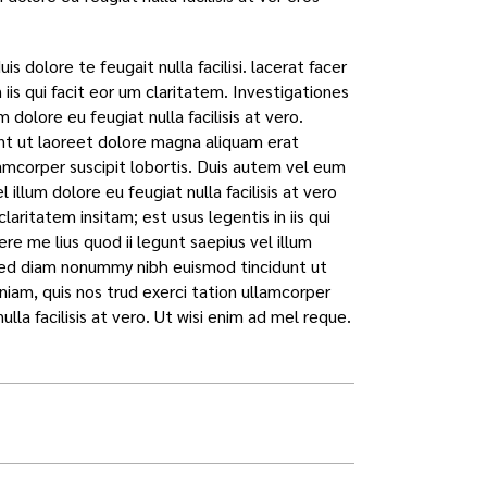
s dolore te feugait nulla facilisi. lacerat facer
iis qui facit eor um claritatem. Investigationes
dolore eu feugiat nulla facilisis at vero.
nt ut laoreet dolore magna aliquam erat
lamcorper suscipit lobortis. Duis autem vel eum
 illum dolore eu feugiat nulla facilisis at vero
aritatem insitam; est usus legentis in iis qui
e me lius quod ii legunt saepius vel illum
t, sed diam nonummy nibh euismod tincidunt ut
iam, quis nos trud exerci tation ullamcorper
nulla facilisis at vero. Ut wisi enim ad mel reque.