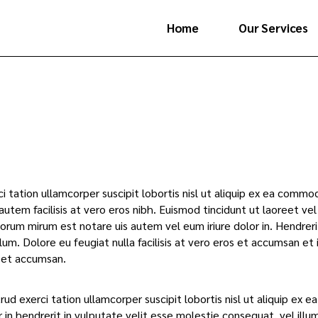
Home
Our Services
ci tation ullamcorper suscipit lobortis nisl ut aliquip ex ea com
 autem facilisis at vero eros nibh. Euismod tincidunt ut laoreet ve
orum mirum est notare uis autem vel eum iriure dolor in. Hendreri
llum. Dolore eu feugiat nulla facilisis at vero eros et accumsan et i
 et accumsan.
rud exerci tation ullamcorper suscipit lobortis nisl ut aliquip ex
 in hendrerit in vulputate velit esse molestie consequat, vel illum 