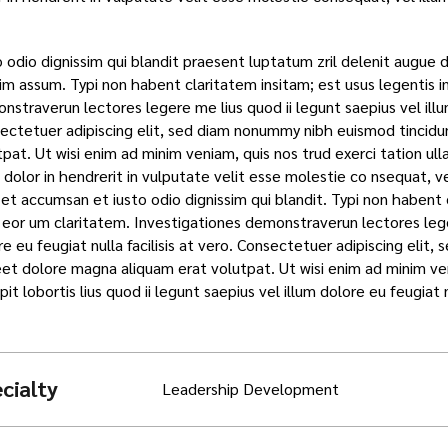
.
 odio dignissim qui blandit praesent luptatum zril delenit augue dui
im assum. Typi non habent claritatem insitam; est usus legentis in 
straverun lectores legere me lius quod ii legunt saepius vel illum 
ectetuer adipiscing elit, sed diam nonummy nibh euismod tincidu
tpat. Ut wisi enim ad minim veniam, quis nos trud exerci tation ul
e dolor in hendrerit in vulputate velit esse molestie co nsequat, vel
et accumsan et iusto odio dignissim qui blandit. Typi non habent cl
t eor um claritatem. Investigationes demonstraverun lectores leger
re eu feugiat nulla facilisis at vero. Consectetuer adipiscing eli
eet dolore magna aliquam erat volutpat. Ut wisi enim ad minim ven
pit lobortis lius quod ii legunt saepius vel illum dolore eu feugiat 
cialty
Leadership Development