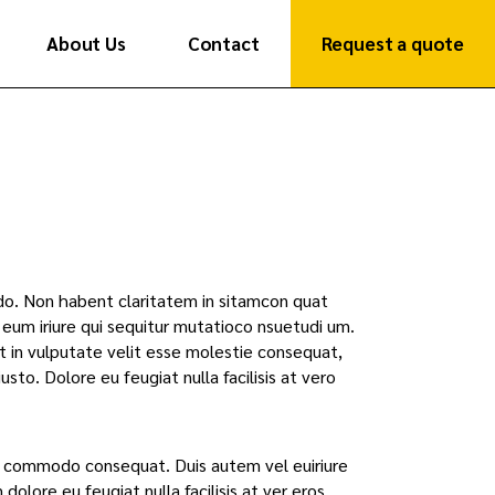
About Us
Contact
Request a quote
Get in Touch
India Presence
Get in Touch
India Presence
modo. Non habent claritatem in sitamcon quat
l eum iriure qui sequitur mutatioco nsuetudi um.
t in vulputate velit esse molestie consequat,
usto. Dolore eu feugiat nulla facilisis at vero
 ea commodo consequat. Duis autem vel euiriure
dolore eu feugiat nulla facilisis at ver eros