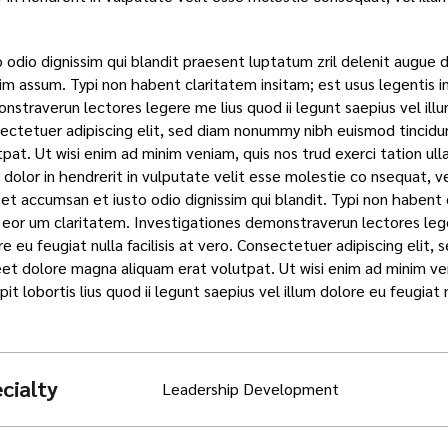
.
 odio dignissim qui blandit praesent luptatum zril delenit augue dui
im assum. Typi non habent claritatem insitam; est usus legentis in 
straverun lectores legere me lius quod ii legunt saepius vel illum 
ectetuer adipiscing elit, sed diam nonummy nibh euismod tincidu
tpat. Ut wisi enim ad minim veniam, quis nos trud exerci tation ul
e dolor in hendrerit in vulputate velit esse molestie co nsequat, vel
et accumsan et iusto odio dignissim qui blandit. Typi non habent cl
t eor um claritatem. Investigationes demonstraverun lectores leger
re eu feugiat nulla facilisis at vero. Consectetuer adipiscing eli
eet dolore magna aliquam erat volutpat. Ut wisi enim ad minim ven
pit lobortis lius quod ii legunt saepius vel illum dolore eu feugiat 
cialty
Leadership Development