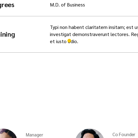
grees
M.D. of Business
Typi non habent claritatem insitam; est us
ining
investigat demonstraverunt lectores. Rege
et iusto odio.
Co Founder
Manager