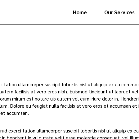
Home
Our Services
ci tation ullamcorper suscipit lobortis nisl ut aliquip ex ea com
 autem facilisis at vero eros nibh. Euismod tincidunt ut laoreet ve
orum mirum est notare uis autem vel eum iriure dolor in. Hendreri
llum. Dolore eu feugiat nulla facilisis at vero eros et accumsan et i
 et accumsan.
rud exerci tation ullamcorper suscipit lobortis nisl ut aliquip ex
 in hendrerit in vulputate velit esse molestie consequat, vel illum 