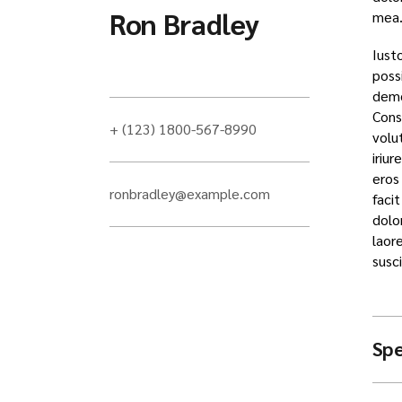
Ron Bradley
mea
Iusto
poss
demon
Cons
+ (123) 1800-567-8990
volu
iriur
eros 
ronbradley@example.com
faci
dolo
laor
susci
Spe