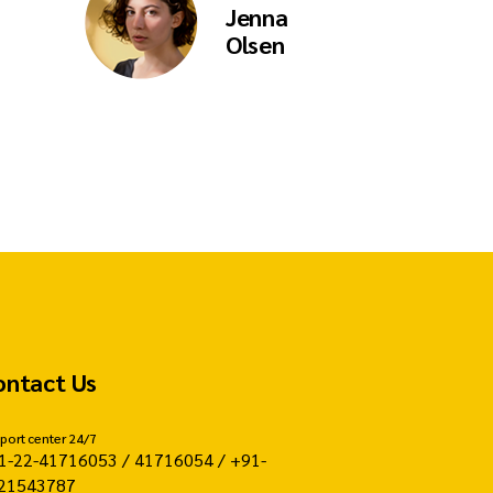
Jenna
Olsen
ontact Us
port center 24/7
1-22-41716053 / 41716054 / +91-
21543787