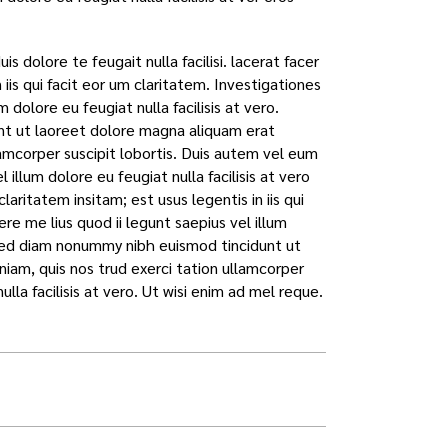
s dolore te feugait nulla facilisi. lacerat facer
iis qui facit eor um claritatem. Investigationes
dolore eu feugiat nulla facilisis at vero.
nt ut laoreet dolore magna aliquam erat
lamcorper suscipit lobortis. Duis autem vel eum
 illum dolore eu feugiat nulla facilisis at vero
aritatem insitam; est usus legentis in iis qui
e me lius quod ii legunt saepius vel illum
t, sed diam nonummy nibh euismod tincidunt ut
iam, quis nos trud exerci tation ullamcorper
nulla facilisis at vero. Ut wisi enim ad mel reque.