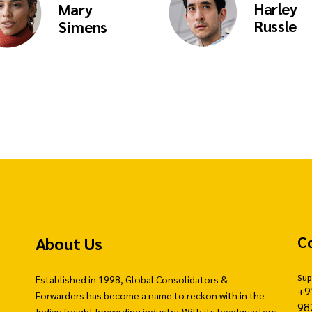
Harley
Mary
Russle
Simens
About Us
C
Sup
Established in 1998, Global Consolidators &
+9
Forwarders has become a name to reckon with in the
98
Indian freight forwarding industry. With its headquarters